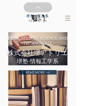
堺塾·理工系
Atelier-je
DEDICATED TO SCIENCE AND
TECHNOLOGY
株式会社堺アトリエ
堺塾·情報工学系
READ MORE >>