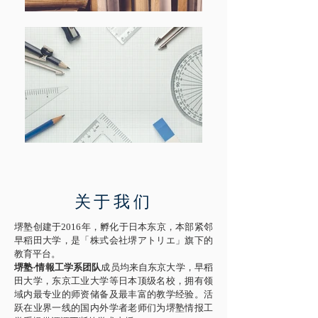
关于我们
堺塾创建于2016年，孵化于日本东京，本部紧邻
早稻田大学，是「株式会社堺アトリエ」旗下的
教育平台。
堺塾·情報工学系团队
成员均来自东京大学，早稻
田大学，东京工业大学等日本顶级名校，拥有领
域内最专业的师资储备及最丰富的教学经验。活
跃在业界一线的国内外学者老师们为堺塾情报工